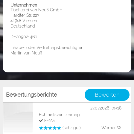
Unternehmen
Tischlerei van Neuß GmbH
Hardter Str. 223
41748 Viersen
Deutschland
DE209021460
Inhaber oder Vertretungsberechtigter
Martin van Neuß
Bewertungsberichte
Bewerten
27.07.2026 09:18
Echtheitsverifizierung:
E-Mail
(sehr gut)
Werner W