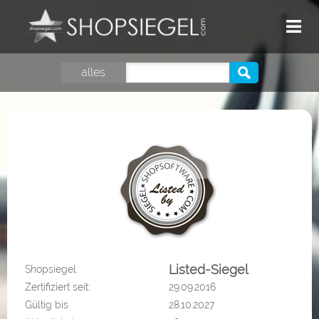
HOME
alles
TOP SHOPS
GUTSCHEINE
SHOPSIEGEL
LOGIN
Listed-Siegel
Shopsiegel:
Zertifiziert seit:
29.09.2016
Gültig bis
28.10.2027