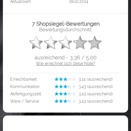
Aktualisiert
28.10.2024
7 Shopsiegel-Bewertungen
Bewertungsdurchschnitt:
ausreichend - 3,36 / 5,00
Wie errechnet sich diese Note?
Erreichbarkeit:
­ 3,14 (ausreichend)
Kommunikation:
­ 3,43 (ausreichend)
Abfertigungszeit:
­ 3,43 (ausreichend)
Ware / Service:
­ 3,43 (ausreichend)