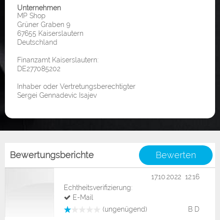
Unternehmen
MP Shop
Grüner Graben 9
67655 Kaiserslautern
Deutschland
Finanzamt Kaiserslautern:
DE277085202
Inhaber oder Vertretungsberechtigter
Sergei Gennadevic Isajev
Bewertungsberichte
Bewerten
17.10.2022 12:16
Echtheitsverifizierung:
E-Mail
(ungenügend)
B D