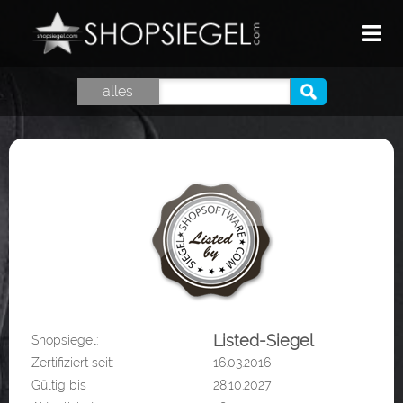
HOME
alles
TOP SHOPS
GUTSCHEINE
SHOPSIEGEL
LOGIN
Listed-Siegel
Shopsiegel:
Zertifiziert seit:
16.03.2016
Gültig bis
28.10.2027