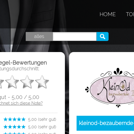
HOME
TO
alles
iegel-Bewertungen
ungsdurchschnitt:
gut - 5,00 / 5,00
chnet sich diese Note?
­ 5,00 (sehr gut)
kleinod-bezaubernde
­ 5,00 (sehr gut)