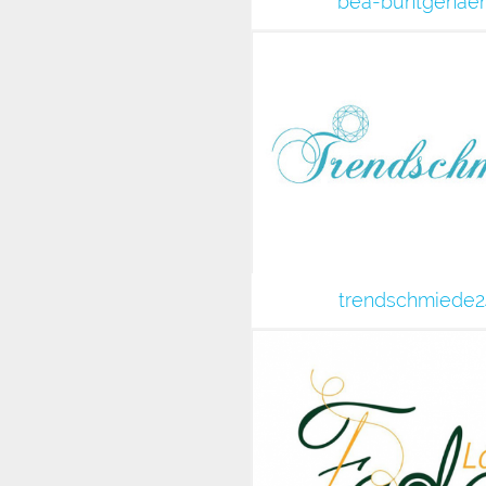
bea-buntgenaeh
trendschmiede2