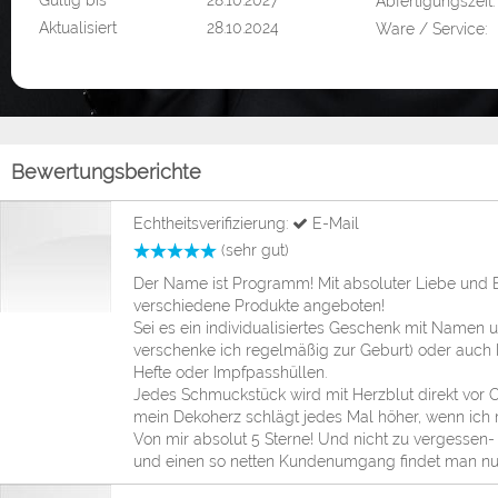
Gültig bis
28.10.2027
Abfertigungszeit:
Aktualisiert
28.10.2024
Ware / Service:
Bewertungsberichte
Echtheitsverifizierung:
E-Mail
(sehr gut)
Der Name ist Programm! Mit absoluter Liebe und Bl
verschiedene Produkte angeboten!
Sei es ein individualisiertes Geschenk mit Namen un
verschenke ich regelmäßig zur Geburt) oder auch 
Hefte oder Impfpasshüllen.
Jedes Schmuckstück wird mit Herzblut direkt vor O
mein Dekoherz schlägt jedes Mal höher, wenn ic
Von mir absolut 5 Sterne! Und nicht zu vergessen- 
und einen so netten Kundenumgang findet man nur