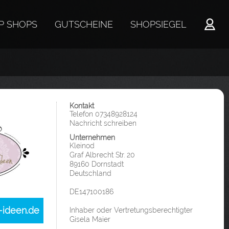
P SHOPS
GUTSCHEINE
SHOPSIEGEL
Kontakt
Telefon 07348928124
Nachricht schreiben
Unternehmen
Kleinod
Graf Albrecht Str. 20
89160 Dornstadt
Deutschland
DE147100186
-ideen.de
Inhaber oder Vertretungsberechtigter
Gisela Maier