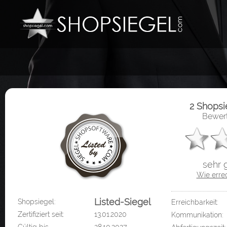
2 Shops
Bewert
sehr 
Wie erre
Listed-Siegel
Shopsiegel:
Erreichbarkeit:
Zertifiziert seit:
13.01.2020
Kommunikation: