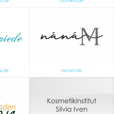
t.de
loomera.de
4.de
nanam.de