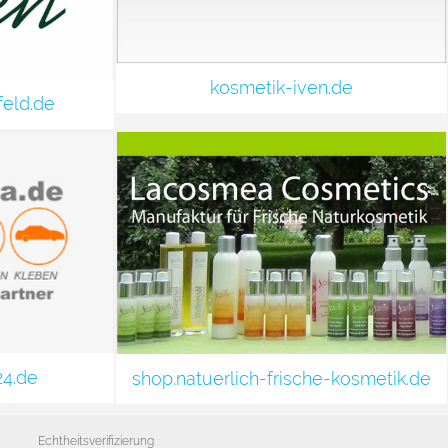
kosmetik-iven.de
feld.de
24.de
shop.natuerlich-frische-kosmetik.de
Echtheitsverifizierung