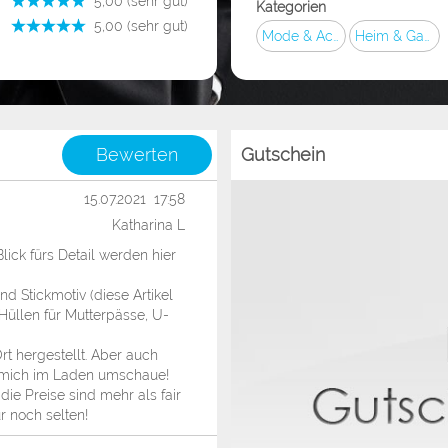
­ 5,00 (sehr gut)
Kategorien
­ 5,00 (sehr gut)
Mode & Accessoires
Heim & Garten
Bewerten
Gutschein
15.07.2021 17:58
Katharina L
ick fürs Detail werden hier
d Stickmotiv (diese Artikel
Hüllen für Mutterpässe, U-
rt hergestellt. Aber auch
h mich im Laden umschaue!
die Preise sind mehr als fair
 noch selten!